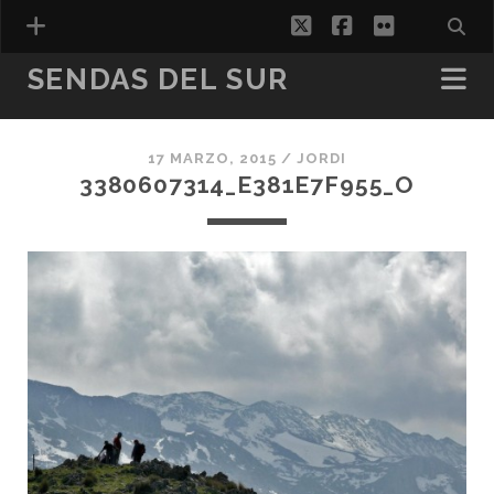
twitter
facebook
flickr
SENDAS DEL SUR
17 MARZO, 2015 /
JORDI
ESPAÑOL
3380607314_E381E7F955_O
CATALÀ
(
CATALÁN
)