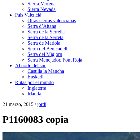
Sierra Morena
Sierra Nevada
Pais Valencià
Otras sierras valencianas
Serra d’Aitana
Serra de la Serrella
Serra de la Serreta
Serra de Mariola
Serra del Benicadell
Serra del Migjorn
Serra Menejador. Font Roja
Al norte del sur
Castilla la Mancha
Euskadi
Rutas por el mundo
Inglaterra
Irlanda
21 marzo, 2015 /
jordi
P1160083 copia