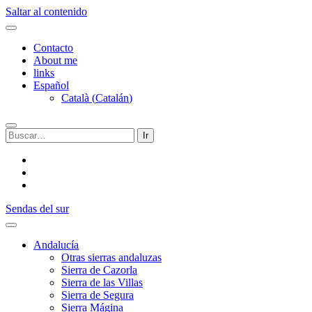
Saltar al contenido
Contacto
About me
links
Español
Català
(
Catalán
)
Buscar:
twitter
facebook
flickr
Sendas del sur
Andalucía
Otras sierras andaluzas
Sierra de Cazorla
Sierra de las Villas
Sierra de Segura
Sierra Mágina