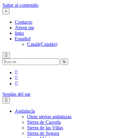
Saltar al contenido
Contacto
About me
links
Español
Català
(
Catalán
)
Buscar:
twitter
facebook
flickr
Sendas del sur
Andalucía
Otras sierras andaluzas
Sierra de Cazorla
Sierra de las Villas
Sierra de Segura