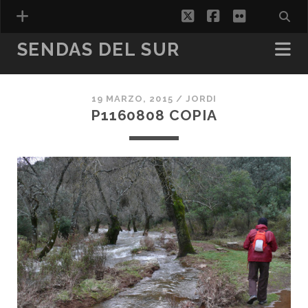
twitter
facebook
flickr
SENDAS DEL SUR
19 MARZO, 2015 /
JORDI
ESPAÑOL
P1160808 COPIA
CATALÀ
(
CATALÁN
)