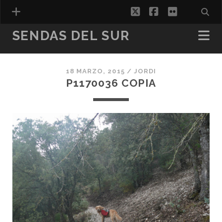
twitter
facebook
flickr
SENDAS DEL SUR
18 MARZO, 2015 /
JORDI
ESPAÑOL
P1170036 COPIA
CATALÀ
(
CATALÁN
)