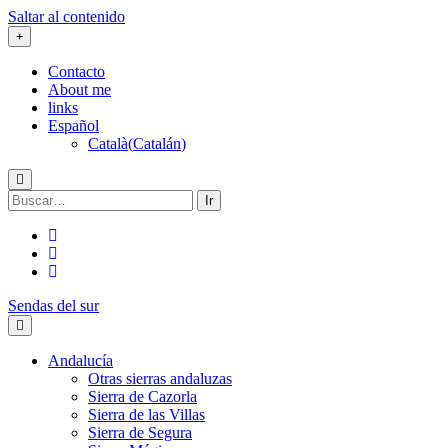
Saltar al contenido
Contacto
About me
links
Español
Català
(
Catalán
)
Buscar:
twitter
facebook
flickr
Sendas del sur
Andalucía
Otras sierras andaluzas
Sierra de Cazorla
Sierra de las Villas
Sierra de Segura