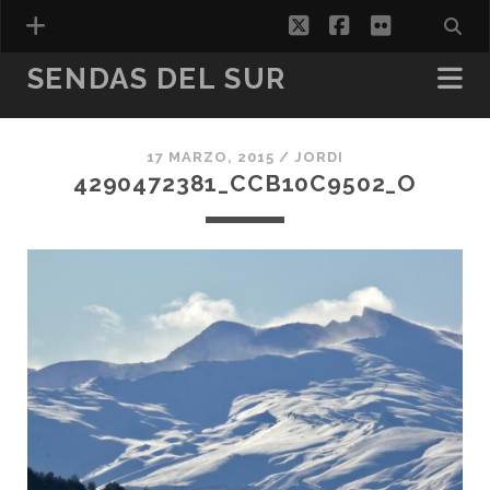
twitter
facebook
flickr
SENDAS DEL SUR
17 MARZO, 2015 /
JORDI
ESPAÑOL
4290472381_CCB10C9502_O
CATALÀ
(
CATALÁN
)