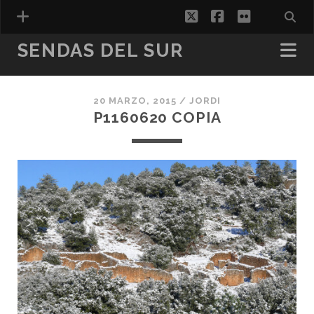
twitter
facebook
flickr
SENDAS DEL SUR
20 MARZO, 2015 /
JORDI
ESPAÑOL
P1160620 COPIA
CATALÀ
(
CATALÁN
)