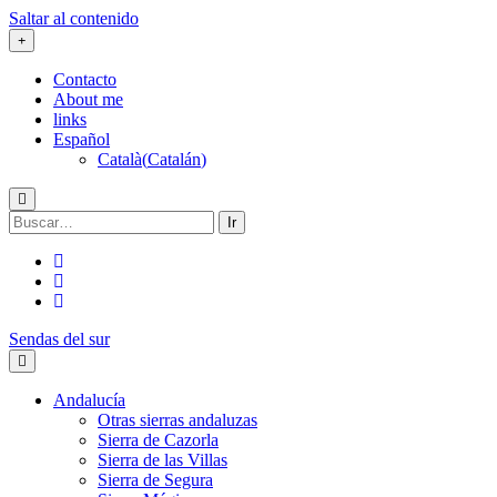
Saltar al contenido
Contacto
About me
links
Español
Català
(
Catalán
)
Buscar:
twitter
facebook
flickr
Sendas del sur
Andalucía
Otras sierras andaluzas
Sierra de Cazorla
Sierra de las Villas
Sierra de Segura