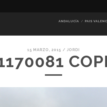
ANDALUCÍA
PAIS VALENC
15 MARZO, 2015 /
JORDI
1170081 COP