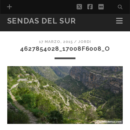
twitter
facebook
flickr
SENDAS DEL SUR
17 MARZO, 2015 /
JORDI
ESPAÑOL
4627854028_17008F6008_O
CATALÀ
(
CATALÁN
)