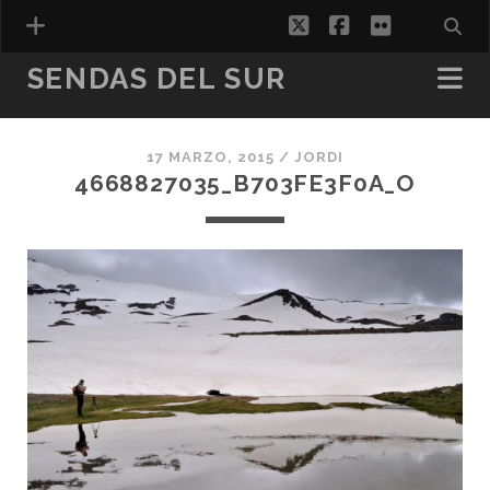
twitter
facebook
flickr
SENDAS DEL SUR
17 MARZO, 2015 /
JORDI
ESPAÑOL
4668827035_B703FE3F0A_O
CATALÀ
(
CATALÁN
)