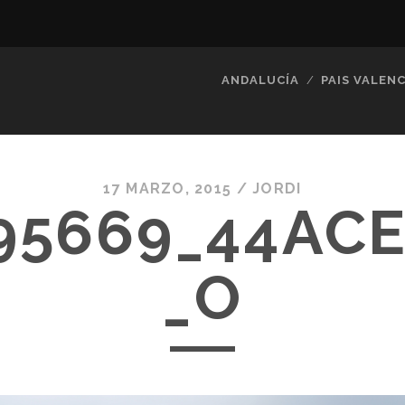
ANDALUCÍA
PAIS VALENC
17 MARZO, 2015 /
JORDI
95669_44AC
_O