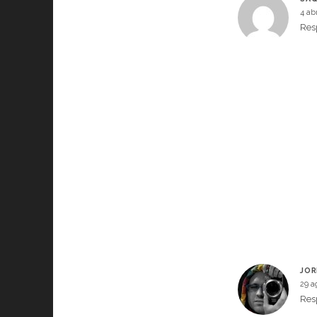
4 abr
Res
JOR
29 a
Res