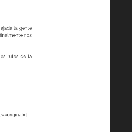
ajada la gente
 finalmente nos
es rutas de la
e=»original»]