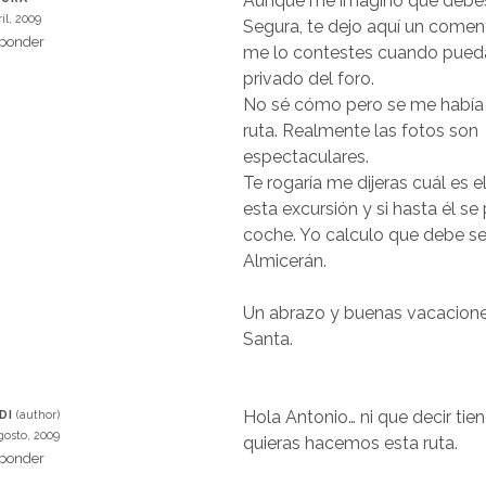
Aunque me imagino que debes
il, 2009
Segura, te dejo aquí un comen
ponder
me lo contestes cuando pued
privado del foro.
No sé cómo pero se me había
ruta. Realmente las fotos son
espectaculares.
Te rogaría me dijeras cuál es el 
esta excursión y si hasta él se
coche. Yo calculo que debe ser
Almicerán.
Un abrazo y buenas vacacion
Santa.
Hola Antonio… ni que decir ti
DI
gosto, 2009
quieras hacemos esta ruta.
ponder