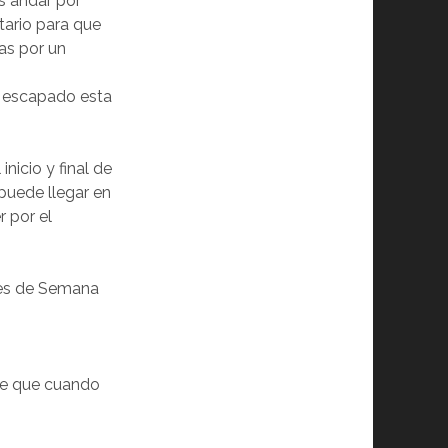
 andar por
tario para que
as por un
 escapado esta
inicio y final de
 puede llegar en
 por el
es de Semana
ene que cuando