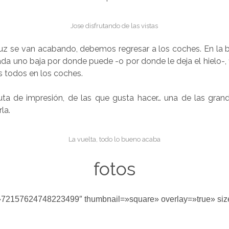
Jose disfrutando de las vistas
luz se van acabando, debemos regresar a los coches. En la b
ada uno baja por donde puede -o por donde le deja el hielo-,
 todos en los coches.
uta de impresión, de las que gusta hacer… una de las grand
la.
La vuelta, todo lo bueno acaba
fotos
d=»72157624748223499″ thumbnail=»square» overlay=»true» siz