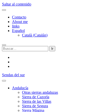
Saltar al contenido
Contacto
About me
links
Español
Català
(
Catalán
)
Buscar:
twitter
facebook
flickr
Sendas del sur
Andalucía
Otras sierras andaluzas
Sierra de Cazorla
Sierra de las Villas
Sierra de Segura
Sierra Mágina