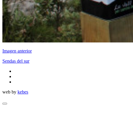
Imagen anterior
Sendas del sur
twitter
facebook
flickr
web by
kebes