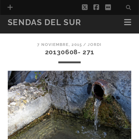
twitter
facebook
flickr
SENDAS DEL SUR
7 NOVIEMBRE, 2015 /
JORDI
ESPAÑOL
20130608- 271
CATALÀ
(
CATALÁN
)