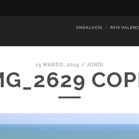
ANDALUCÍA
PAIS VALENC
15 MARZO, 2015 /
JORDI
MG_2629 COP