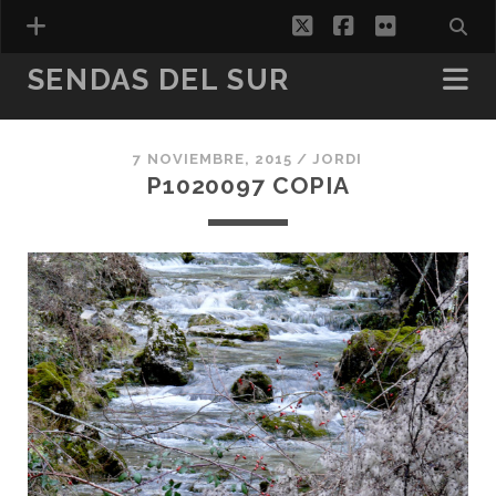
twitter
facebook
flickr
SENDAS DEL SUR
7 NOVIEMBRE, 2015 /
JORDI
ESPAÑOL
P1020097 COPIA
CATALÀ
(
CATALÁN
)