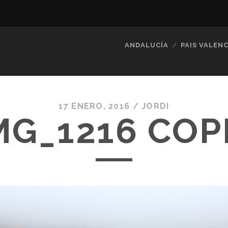
ANDALUCÍA
PAIS VALENC
17 ENERO, 2016 /
JORDI
MG_1216 COP