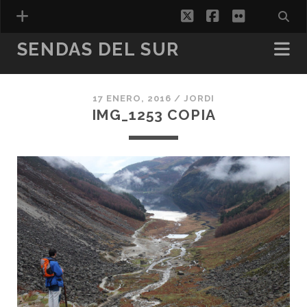
twitter
facebook
flickr
SENDAS DEL SUR
17 ENERO, 2016 /
JORDI
ESPAÑOL
IMG_1253 COPIA
CATALÀ
(
CATALÁN
)