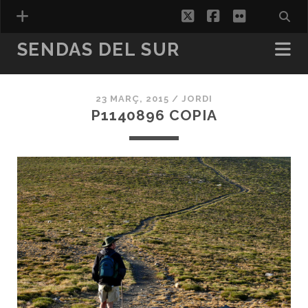
twitter
facebook
flickr
SENDAS DEL SUR
CATALÀ
ESPAÑOL
(
SPANISH
)
23 MARÇ, 2015 /
JORDI
P1140896 COPIA