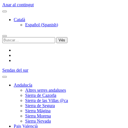
Anar al contingut
Català
Español
(
Spanish
)
Buscar:
twitter
facebook
flickr
Sendas del sur
Andalucía
Altres serres andaluses
Sierra de Cazorla
Sierra de las Villas @ca
Sierra de Segura
Sierra Mágina
Sierra Morena
Sierra Nevada
Pais Valencià