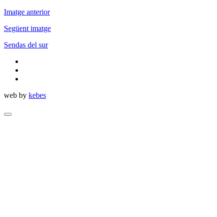
Imatge anterior
Següent imatge
Sendas del sur
twitter
facebook
flickr
web by
kebes