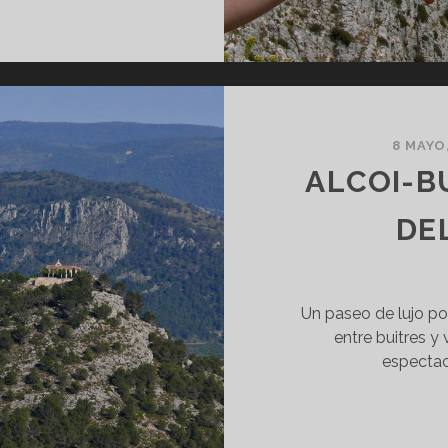
DE
BÈRNIA
8 MAYO
ALCOI-B
DE
Un paseo de lujo por
entre buitres y
espectacu