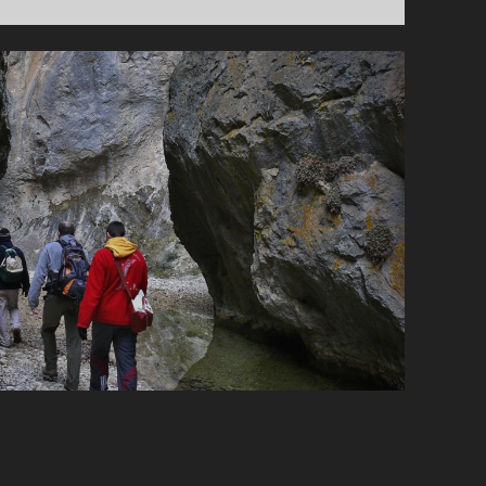
BARRANC
DEL
SINC-
ALCOI