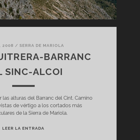
, 2008
/
SERRA DE MARIOLA
UITRERA-BARRANC
L SINC-ALCOI
 las alturas del Barranc del Cint. Camino
 vistas de vértigo a los cortados más
lares de la Sierra de Mariola.
ALCOI-
LEER LA ENTRADA
BUITRERA-