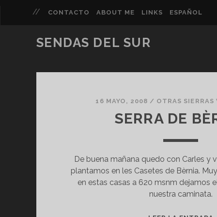
CONTACTO
ABOUT ME
LINKS
ESPAÑOL
SENDAS DEL SUR
Sendas
del
16 MAYO, 2008
/
OTRAS SIERRAS
SERRA DE BÈ
sur
Entradas
De buena mañana quedo con Carles y vi
plantamos en les Casetes de Bèrnia. Muy
en estas casas a 620 msnm dejamos el
nuestra caminata.