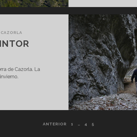
E CAZORLA
PINTOR
erra de Cazorla. La
invierno.
CERRADA
DEL
PINTOR
ANTERIOR
1
…
4
5