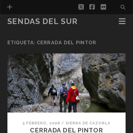
twitter
facebook
flickr
SENDAS DEL SUR
ETIQUETA:
CERRADA DEL PINTOR
ESPAÑOL
5 FEBRERO, 2008
/
SIERRA DE CAZORLA
CERRADA DEL PINTOR