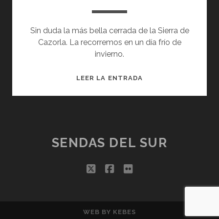
Sin duda la más bella cerrada de la Sierra de
Cazorla. La recorremos en un día frío de
invierno.
CERRADA
LEER LA ENTRADA
DEL
PINTOR
SENDAS DEL SUR
twitter
facebook
flickr
WEB BY
KEBES