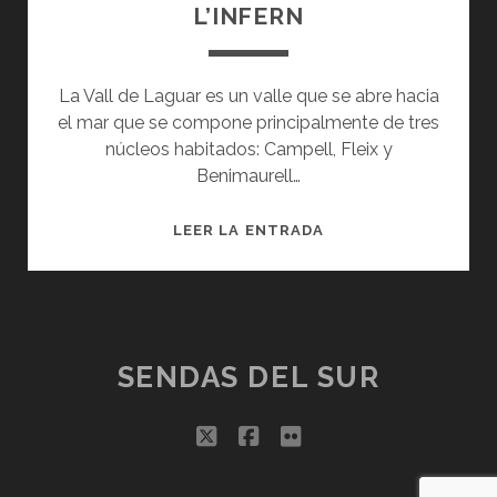
L’INFERN
La Vall de Laguar es un valle que se abre hacia
el mar que se compone principalmente de tres
núcleos habitados: Campell, Fleix y
Benimaurell…
VALL
LEER LA ENTRADA
DE
LAGUAR.
BARRANC
DE
L’INFERN
SENDAS DEL SUR
twitter
facebook
flickr