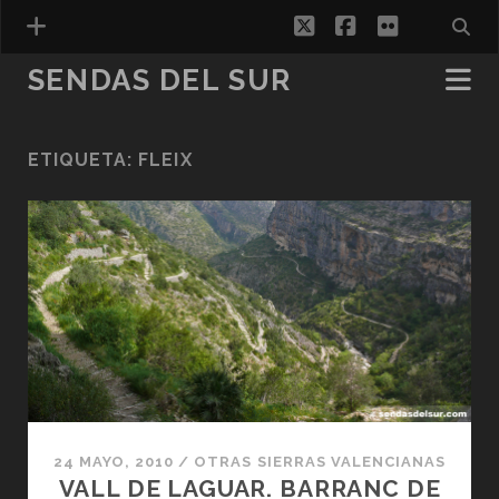
twitter
facebook
flickr
SENDAS DEL SUR
ETIQUETA:
FLEIX
ESPAÑOL
24 MAYO, 2010
/
OTRAS SIERRAS VALENCIANAS
VALL DE LAGUAR. BARRANC DE