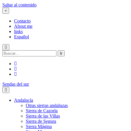
Saltar al contenido
Contacto
About me
links
Español
Buscar:
twitter
facebook
flickr
Sendas del sur
Andalucía
Otras sierras andaluzas
Sierra de Cazorla
Sierra de las Villas
Sierra de Segura
Sierra Mágina