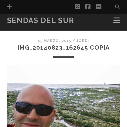
twitter
facebook
flickr
SENDAS DEL SUR
15 MARZO, 2015 /
JORDI
ESPAÑOL
IMG_20140823_162645 COPIA
CATALÀ
(
CATALÁN
)