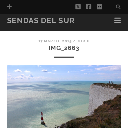
twitter
facebook
flickr
SENDAS DEL SUR
17 MARZO, 2015 /
JORDI
ESPAÑOL
IMG_2663
CATALÀ
(
CATALÁN
)