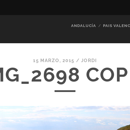
ANDALUCÍA
PAIS VALENC
15 MARZO, 2015 /
JORDI
MG_2698 COP