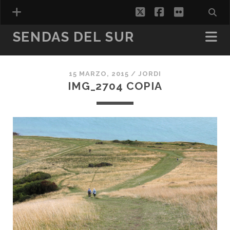
twitter
facebook
flickr
SENDAS DEL SUR
15 MARZO, 2015 /
JORDI
ESPAÑOL
IMG_2704 COPIA
CATALÀ
(
CATALÁN
)