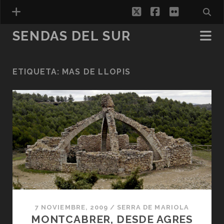
twitter
facebook
flickr
SENDAS DEL SUR
ETIQUETA:
MAS DE LLOPIS
ESPAÑOL
7 NOVIEMBRE, 2009
/
SERRA DE MARIOLA
MONTCABRER, DESDE AGRES