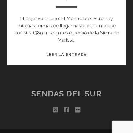
El objetivo es uno: El Montcabrer. Pero hay
muchas formas de llegar hasta esa cima que
con sus 1389 m.s.n.m. es el techo de la Sierra de
Mariola…
MONTCABRER,
LEER LA ENTRADA
DESDE
AGRES
SENDAS DEL SUR
twitter
facebook
flickr