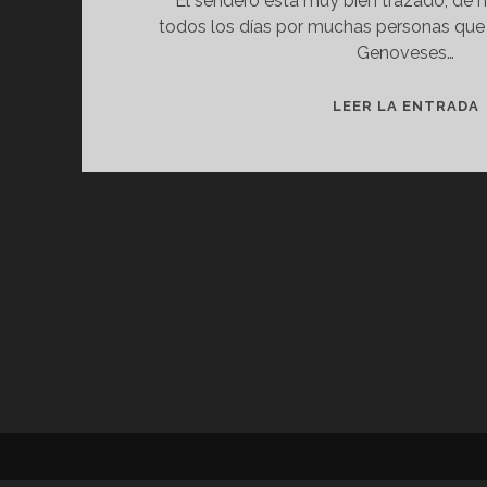
El sendero está muy bien trazado, de 
todos los días por muchas personas que 
Genoveses…
LEER LA ENTRADA