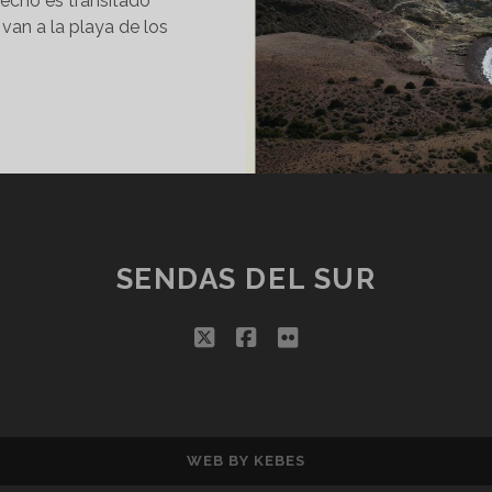
hecho es transitado
van a la playa de los
CABO
DE
GATA.
LA
VELA
BLANCA
DESDE
SENDAS DEL SUR
SAN
JOSÉ
twitter
facebook
flickr
WEB BY
KEBES