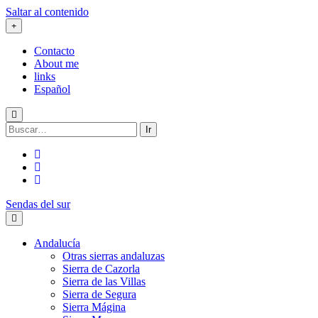
Saltar al contenido
Contacto
About me
links
Español
Buscar:
twitter
facebook
flickr
Sendas del sur
Andalucía
Otras sierras andaluzas
Sierra de Cazorla
Sierra de las Villas
Sierra de Segura
Sierra Mágina