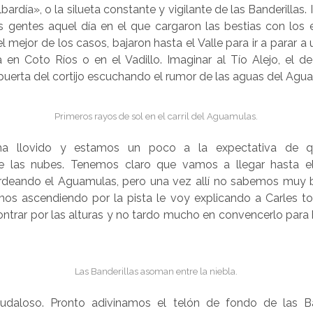
bardía», o la silueta constante y vigilante de las Banderillas
as gentes aquel día en el que cargaron las bestias con los 
l mejor de los casos, bajaron hasta el Valle para ir a parar a un
en Coto Ríos o en el Vadillo. Imaginar al Tío Alejo, el de 
puerta del cortijo escuchando el rumor de las aguas del Agu
Primeros rayos de sol en el carril del Aguamulas.
ha llovido y estamos un poco a la expectativa de 
te las nubes. Tenemos claro que vamos a llegar hasta el
ordeando el Aguamulas, pero una vez allí no sabemos muy bi
os ascendiendo por la pista le voy explicando a Carles t
trar por las alturas y no tardo mucho en convencerlo para 
Las Banderillas asoman entre la niebla.
audaloso. Pronto adivinamos el telón de fondo de las Ba