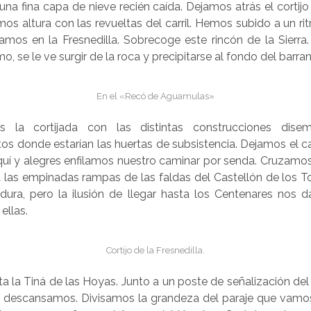
a fina capa de nieve recién caída. Dejamos atrás el cortijo 
s altura con las revueltas del carril. Hemos subido a un r
amos en la Fresnedilla. Sobrecoge este rincón de la Sierra
, se le ve surgir de la roca y precipitarse al fondo del barra
En el «Recó de Aguamulas»
 la cortijada con las distintas construcciones dise
s donde estarían las huertas de subsistencia. Dejamos el ca
quí y alegres enfilamos nuestro caminar por senda. Cruzamo
 las empinadas rampas de las faldas del Castellón de los To
ura, pero la ilusión de llegar hasta los Centenares nos d
ellas.
Cortijo de la Fresnedilla.
a la Tiná de las Hoyas. Junto a un poste de señalización de
y descansamos. Divisamos la grandeza del paraje que vamos