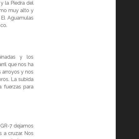
y la Piedra del
itmo muy alto y
. El Aguamulas
nco.
minadas y los
rril que nos ha
s arroyos y nos
ros. La subida
a fuerzas para
l GR-7 dejamos
 a cruzar. Nos