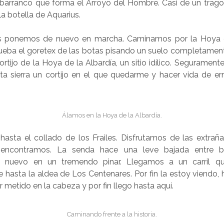
arranco que forma el Arroyo del Hombre. Casi de un tra
la botella de Aquarius.
s ponemos de nuevo en marcha. Caminamos por la Hoya de
eba el goretex de las botas pisando un suelo completamen
rtijo de la Hoya de la Albardía, un sitio idílico. Seguramente,
a sierra un cortijo en el que quedarme y hacer vida de erm
Álamos en la Hoya de la Albardía.
sta el collado de los Frailes. Disfrutamos de las extrañ
encontramos. La senda hace una leve bajada entre b
e nuevo en un tremendo pinar. Llegamos a un carril q
e hasta la aldea de Los Centenares. Por fin la estoy viendo,
r metido en la cabeza y por fin llego hasta aquí.
Caminando frente a la historia.