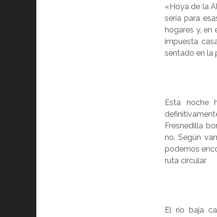
«Hoya de la Al
sería para es
hogares y, en e
impuesta casa 
sentado en la 
Esta noche 
definitivamen
Fresnedilla b
no. Según vam
podemos encon
ruta circular.
El río baja c