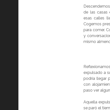
Descendemos h
de las casas 
esas calles l
Cogemos prest
para comer. C
y conversacio
mismo almend
Reflexionamos
expulsado a su
podría llegar 
con alojamien
paso ver alguna
Aquella expuls
se paró el tie