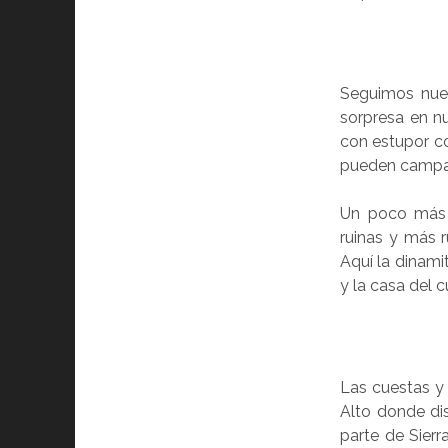
Seguimos nues
sorpresa en n
con estupor c
pueden campar
Un poco más a
ruinas y más 
Aquí la dinami
y la casa del c
Las cuestas y 
Alto donde di
parte de Sierr