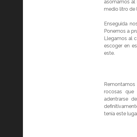
asomamos al b
medio litro de 
Enseguida no
Ponemos a pru
Llegamos al co
escoger en est
este.
Remontamos ha
rocosas que 
adentrarse d
definitivament
tenía este luga