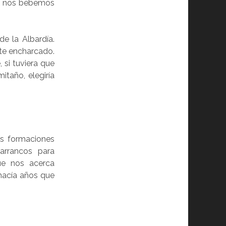
go nos bebemos
 la Albardía.
te encharcado.
 si tuviera que
itaño, elegiría
as formaciones
arrancos para
ue nos acerca
 hacía años que