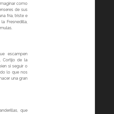
. Imaginar como
enseres de sus
a fría, triste e
la Fresnedilla,
amulas.
que escampen
 Cortijo de la
en si seguir o
odo lo que nos
hacer una gran
nderillas, que