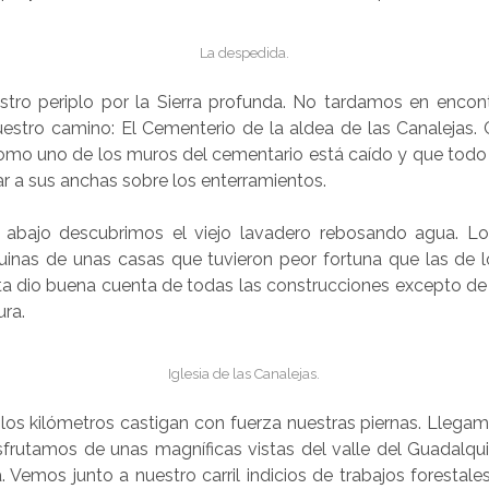
La despedida.
tro periplo por la Sierra profunda. No tardamos en encon
uestro camino: El Cementerio de la aldea de las Canaleja
omo uno de los muros del cementario está caído y que todo 
 a sus anchas sobre los enterramientos.
bajo descubrimos el viejo lavadero rebosando agua. Lo 
ruinas de unas casas que tuvieron peor fortuna que las de l
ta dio buena cuenta de todas las construcciones excepto de 
ura.
Iglesia de las Canalejas.
los kilómetros castigan con fuerza nuestras piernas. Llega
sfrutamos de unas magníficas vistas del valle del Guadalqui
a. Vemos junto a nuestro carril indicios de trabajos forestale