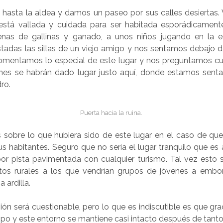
asta la aldea y damos un paseo por sus calles desiertas
está vallada y cuidada para ser habitada esporádicamen
lenas de gallinas y ganado, a unos niños jugando en la er
adas las sillas de un viejo amigo y nos sentamos debajo 
omentamos lo especial de este lugar y nos preguntamos cuá
nes se habrán dado lugar justo aquí, donde estamos senta
ro.
Puerta hacia la ruina.
 sobre lo que hubiera sido de este lugar en el caso de que
s habitantes. Seguro que no sería el lugar tranquilo que es
por pista pavimentada con cualquier turismo. Tal vez esto 
tos rurales a los que vendrían grupos de jóvenes a embo
 ardilla.
ión será cuestionable, pero lo que es indiscutible es que gra
mpo y este entorno se mantiene casi intacto después de tanto