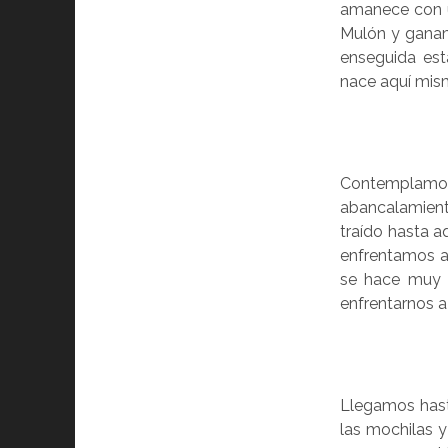
amanece con un
Mulón y ganamo
enseguida est
nace aquí mismo
Contemplamos
abancalamiento
traído hasta a
enfrentamos a
se hace muy d
enfrentarnos a 
Llegamos hast
las mochilas 