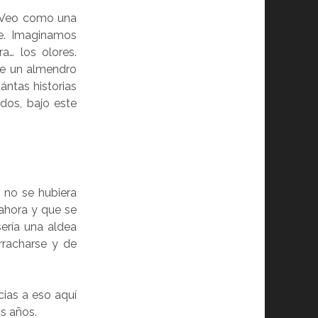
. Veo como una
te. Imaginamos
a… los olores.
de un almendro
ntas historias
dos, bajo este
 no se hubiera
 ahora y que se
sería una aldea
rracharse y de
cias a eso aquí
s años.