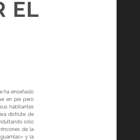
R EL
S
me ha enseñado
ue en pie pero
sus habitantes
ra disfrute de
ndultando sólo
 rincones de la
Aguamlas» y la